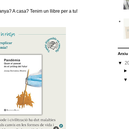
anya? A casa? Tenim un llibre per a tu!
Arxiu
▼
2