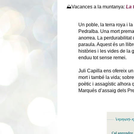
⛰️Vacances a la muntanya:
La 
Un poble, la terra roya i l
Pedralba. Una mort premat
anorrea. La perdurabilitat d
paraula. Aquest és un llib
històries i les vides de la
enduu tot sense remei.
Juli Capilla ens ofereix un 
mort i també la vida; sobr
poètic i assagístic alhora
Marqués d’assaig dels Pre