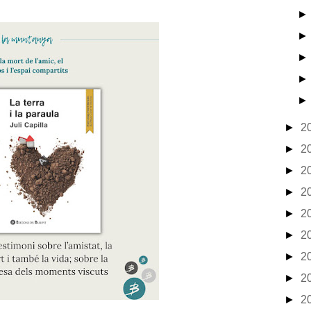
►
2
►
2
►
2
►
2
►
2
►
2
►
2
►
2
►
2