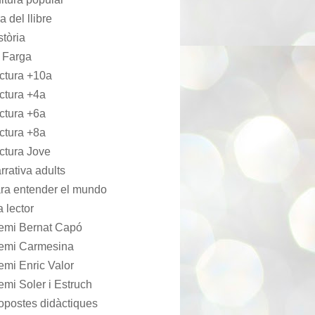
a del llibre
stòria
 Farga
ctura +10a
ctura +4a
ctura +6a
ctura +8a
ctura Jove
rrativa adults
ra entender el mundo
a lector
emi Bernat Capó
emi Carmesina
emi Enric Valor
emi Soler i Estruch
opostes didàctiques