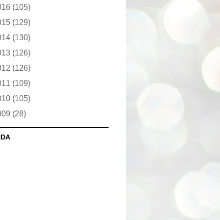
016
(105)
015
(129)
014
(130)
013
(126)
012
(126)
011
(109)
010
(105)
009
(28)
NDA