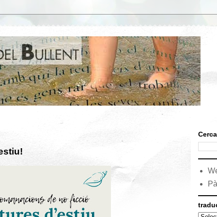
Cerca
estiu!
We
Pà
tradu