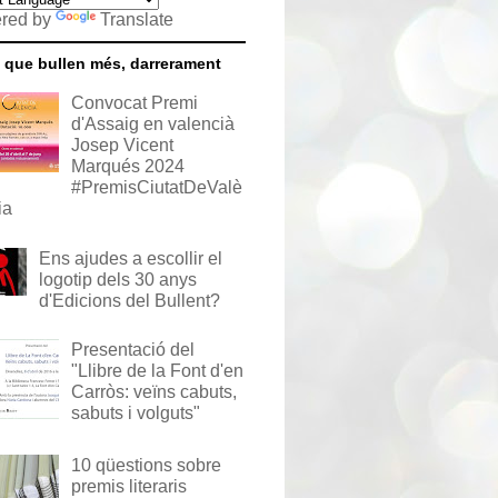
red by
Translate
 que bullen més, darrerament
Convocat Premi
d'Assaig en valencià
Josep Vicent
Marqués 2024
#PremisCiutatDeValè
ia
Ens ajudes a escollir el
logotip dels 30 anys
d'Edicions del Bullent?
Presentació del
"Llibre de la Font d'en
Carròs: veïns cabuts,
sabuts i volguts"
10 qüestions sobre
premis literaris