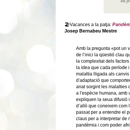
🏖️Vacances a la patja:
Pandèmia
Josep Bernabeu Mestre
Amb la pregunta «pot un v
de l’inici la qüestió clau 
la complexitat dels factor
la idea que cada període i
malaltia lligada als canvi
d'adaptació que comporten
anat sorgint les malaltie
a l'espècie humana, amb un
expliquen la seua difusió
d’allò que coneixem com la
passat per a entendre el pre
claus per a interpretar de 
pandèmia i com poder afro