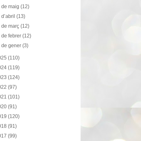
►
de maig
(12)
►
d’abril
(13)
►
de març
(12)
►
de febrer
(12)
►
de gener
(3)
025
(110)
024
(119)
023
(124)
022
(97)
021
(101)
020
(91)
019
(120)
018
(91)
017
(99)