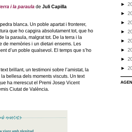
►
2
terra i la paraula
de
Juli Capilla
►
2
►
2
a pedra blanca. Un poble apartat i fronterer,
ura que ho capgira absolutament tot, que ho
►
2
e la paraula, malgrat tot. De la terra i la
►
2
re de memòries i un dietari ensems. Les
►
2
 gent d’un poble qualsevol. El temps que s’ho
►
2
►
2
text brillant, un testimoni sobre l’amistat, la
e la bellesa dels moments viscuts. Un text
AGE
 que ha merescut el Premi Josep Vicent
mis Ciutat de València.