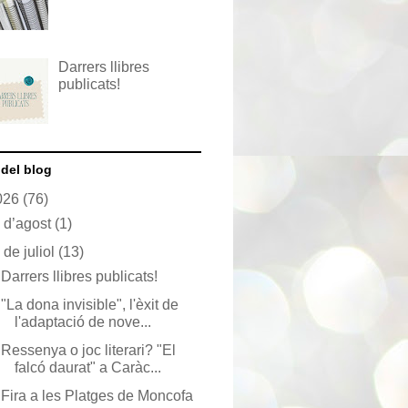
Darrers llibres
publicats!
 del blog
026
(76)
►
d’agost
(1)
▼
de juliol
(13)
Darrers llibres publicats!
"La dona invisible", l'èxit de
l'adaptació de nove...
Ressenya o joc literari? "El
falcó daurat" a Caràc...
Fira a les Platges de Moncofa