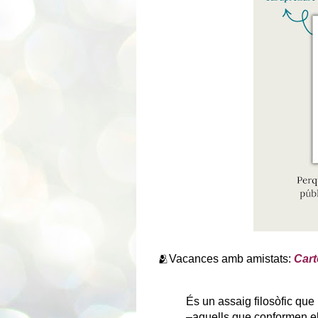
🫂Vacances amb amistats:
Cart
És un assaig filosòfic que 
–aquells que conformen el 