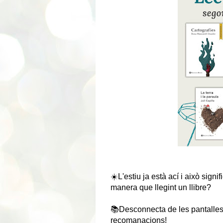
☀️L'estiu ja està ací i això sign
manera que llegint un llibre?
📚Desconnecta de les pantalles
recomanacions!