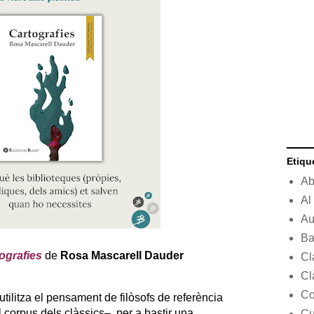
Etiqu
Ab
Al
Au
Ba
ografies
de
Rosa Mascarell Dauder
Cl
Cl
Co
utilitza el pensament de filòsofs de referència
corpus dels clàssics–, per a bastir una
Cu