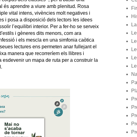
qual és aprendre a viure amb plenitud. Rosa
Fir
ple vital intens, vivències molt negatives i
Hi
s i posa a disposició dels lectors les idees
La
solir l’equilibri interior. Per a fer-ho se serveix
Le
'estils i gèneres dits menors, com ara
 confessió i els mescla en una simfonia caòtica
Le
seues lectures ens permeten anar fullejant el
Le
xa manera que recorreríem els llibres i
Le
 esdevenir un mapa de ruta per a construir la
Le
l.
Na
Pa
Pl
Pr
Pr
Pr
Pr
Pr