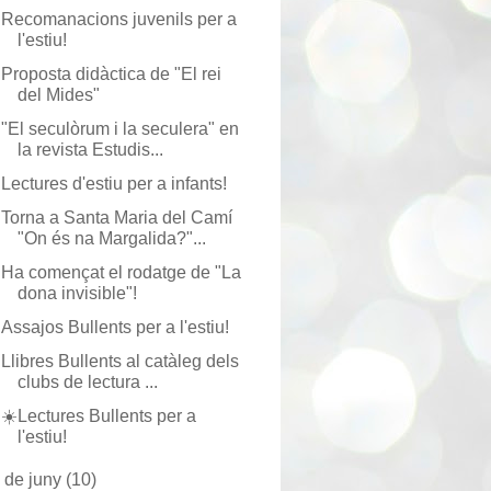
Recomanacions juvenils per a
l'estiu!
Proposta didàctica de "El rei
del Mides"
"El seculòrum i la seculera" en
la revista Estudis...
Lectures d'estiu per a infants!
Torna a Santa Maria del Camí
"On és na Margalida?"...
Ha començat el rodatge de "La
dona invisible"!
Assajos Bullents per a l'estiu!
Llibres Bullents al catàleg dels
clubs de lectura ...
☀️Lectures Bullents per a
l'estiu!
►
de juny
(10)