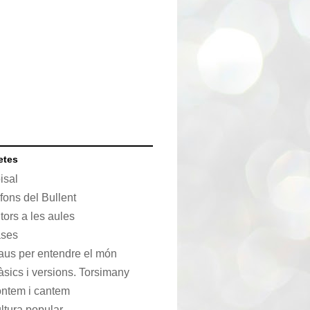
etes
isal
 fons del Bullent
tors a les aules
ses
aus per entendre el món
àsics i versions. Torsimany
ntem i cantem
ltura popular