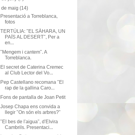
▼
de maig
(14)
Presentació a Torreblanca,
fotos
TERTÚLIA: "EL SÀHARA, UN
PAÍS AL DESERT", Per a
en...
"Mengem i cantem". A
Torreblanca.
El secret de Caterina Cremec
al Club Lector del Vo...
Pep Castellano recomana "El
rap de la gallina Caro...
Fons de pantalla de Joan Petit
Josep Chapa ens convida a
llegir "On són els arbres?"
"El bes de l'aigua", d'Elvira
Cambrils. Presentaci...