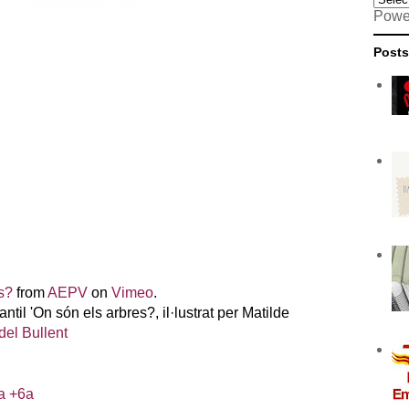
Powe
Posts
s?
from
AEPV
on
Vimeo
.
ntil 'On són els arbres?, il·lustrat per Matilde
del Bullent
a +6a