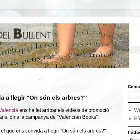
Cerca
 a llegir "On són els arbres?"
 Valencià
ens ha fet arribar els videos de promoció
We
ncians, dins la campanya de "Valencian Books".
Pà
l que ens convida a llegir "On són els arbres?"
tradu