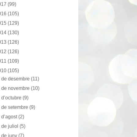
017
(99)
016
(105)
015
(129)
014
(130)
013
(126)
012
(126)
011
(109)
010
(105)
►
de desembre
(11)
►
de novembre
(10)
►
d’octubre
(9)
►
de setembre
(9)
►
d’agost
(2)
►
de juliol
(5)
►
de juny
(7)