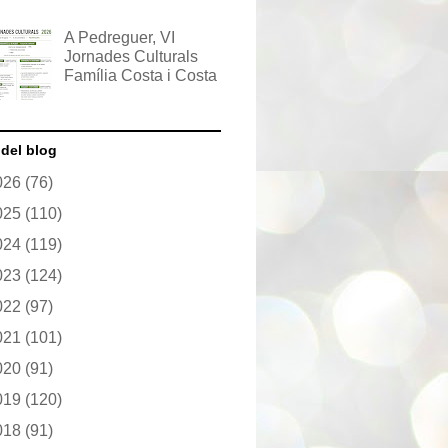
A Pedreguer, VI
Jornades Culturals
Família Costa i Costa
 del blog
026
(76)
025
(110)
024
(119)
023
(124)
022
(97)
021
(101)
020
(91)
019
(120)
018
(91)