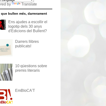
red by
Translate
 que bullen més, darrerament
Ens ajudes a escollir el
logotip dels 30 anys
d'Edicions del Bullent?
Darrers llibres
publicats!
10 qüestions sobre
premis literaris
EmBloCA'T