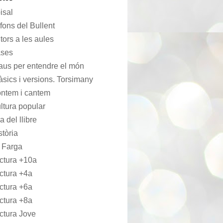
isal
 fons del Bullent
tors a les aules
ses
aus per entendre el món
àsics i versions. Torsimany
ntem i cantem
ltura popular
a del llibre
stòria
 Farga
ctura +10a
ctura +4a
ctura +6a
ctura +8a
ctura Jove