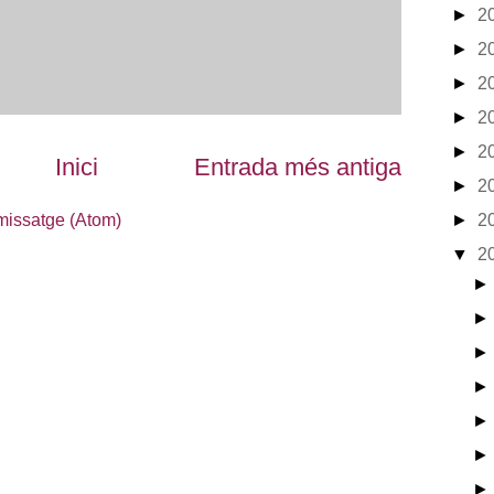
►
2
►
2
►
2
►
2
►
2
Inici
Entrada més antiga
►
2
►
2
missatge (Atom)
▼
2