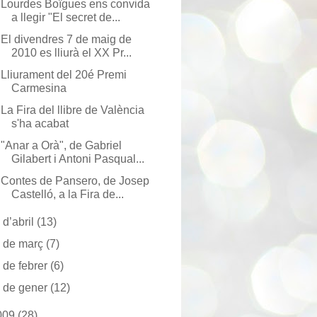
Lourdes Boïgues ens convida
a llegir "El secret de...
El divendres 7 de maig de
2010 es lliurà el XX Pr...
Lliurament del 20é Premi
Carmesina
La Fira del llibre de València
s'ha acabat
"Anar a Orà", de Gabriel
Gilabert i Antoni Pasqual...
Contes de Pansero, de Josep
Castelló, a la Fira de...
►
d’abril
(13)
►
de març
(7)
►
de febrer
(6)
►
de gener
(12)
009
(28)