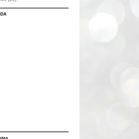
NDA
etes